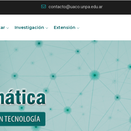
contacto@uaco.unpa.edu.ar
tar
Investigación
Extensión