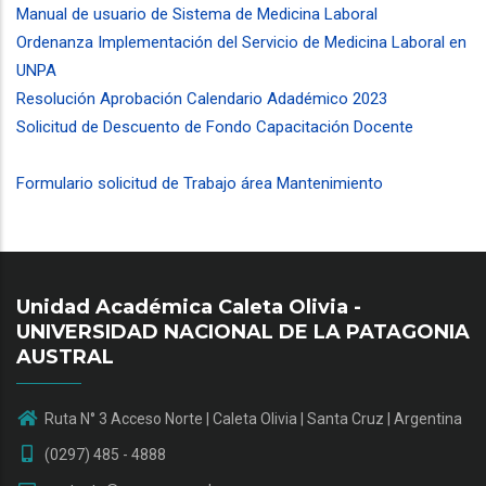
Manual de usuario de Sistema de Medicina Laboral
(1.07 MB)
Ordenanza Implementación del Servicio de Medicina Laboral en
UNPA
(383.92 KB)
Resolución Aprobación Calendario Adadémico 2023
(4.81 MB)
Solicitud de Descuento de Fondo Capacitación Docente
(360.54
KB)
Formulario solicitud de Trabajo área Mantenimiento
Unidad Académica Caleta Olivia -
UNIVERSIDAD NACIONAL DE LA PATAGONIA
AUSTRAL
Ruta N° 3 Acceso Norte | Caleta Olivia | Santa Cruz | Argentina
(0297) 485 - 4888