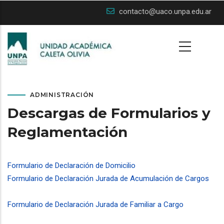
Skip
contacto@uaco.unpa.edu.ar
to
main
content
ADMINISTRACIÓN
Descargas de Formularios y
Reglamentación
Formulario de Declaración de Domicilio
(61.17 KB)
Formulario de Declaración Jurada de Acumulación de Cargos
(41 KB)
Formulario de Declaración Jurada de Familiar a Cargo
(113.17
KB)