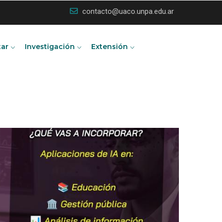
contacto@uaco.unpa.edu.ar
tar
Investigación
Extensión