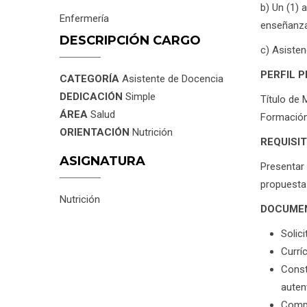
b) Un (1) 
Enfermería
enseñanza
DESCRIPCIÓN CARGO
c) Asisten
PERFIL 
CATEGORÍA
Asistente de Docencia
DEDICACIÓN
Simple
Título de 
ÁREA
Salud
Formación
ORIENTACIÓN
Nutrición
REQUISI
ASIGNATURA
Presentar 
propuesta
Nutrición
DOCUMEN
Solici
Currí
Const
auten
Compr