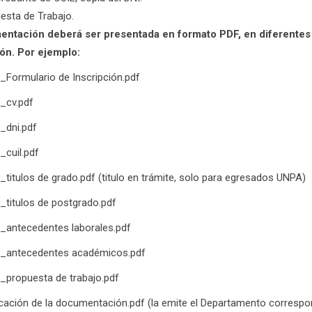
esta de Trabajo.
ntación deberá ser presentada en formato PDF, en diferentes a
ón. Por ejemplo:
o_Formulario de Inscripción.pdf
o_cv.pdf
o_dni.pdf
_cuil.pdf
o_titulos de grado.pdf (titulo en trámite, solo para egresados UNPA)
o_titulos de postgrado.pdf
o_antecedentes laborales.pdf
do_antecedentes académicos.pdf
o_propuesta de trabajo.pdf
icación de la documentación.pdf (la emite el Departamento correspond