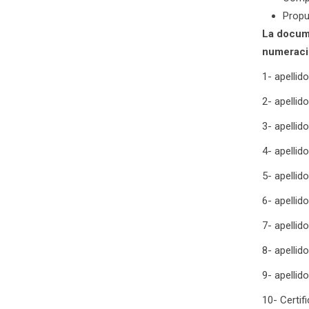
Propu
La docume
numeraci
1- apellid
2- apellid
3- apellid
4- apellido
5- apellid
6- apellid
7- apellid
8- apelli
9- apellid
10- Certif