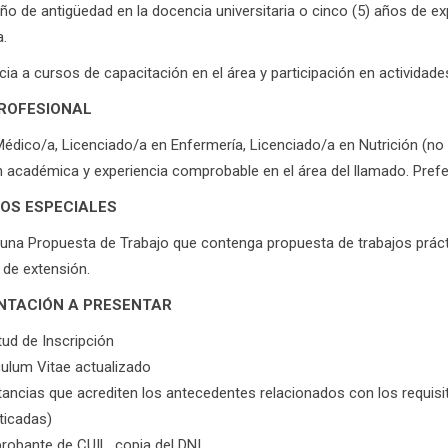
año de antigüedad en la docencia universitaria o cinco (5) años de ex
.
cia a cursos de capacitación en el área y participación en actividade
PROFESIONAL
Médico/a, Licenciado/a en Enfermería, Licenciado/a en Nutrición (no 
 académica y experiencia comprobable en el área del llamado. Prefe
TOS ESPECIALES
una Propuesta de Trabajo que contenga propuesta de trabajos práct
 de extensión.
TACIÓN A PRESENTAR
tud de Inscripción
culum Vitae actualizado
ancias que acrediten los antecedentes relacionados con los requisit
ticadas)
obante de CUIL, copia del DNI.