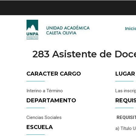
Skip
to
main
content
Inici
283 Asistente de Do
CARACTER CARGO
LUGAR
Interino a Término
Las inscri
DEPARTAMENTO
REQUI
Ciencias Sociales
REQUISI
ESCUELA
a) Título 