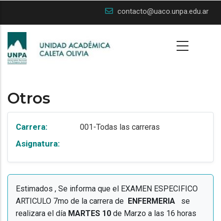
Skip
contacto@uaco.unpa.edu.ar
to
main
content
Otros
Carrera:
001-Todas las carreras
Asignatura:
Estimados , Se informa que el EXAMEN ESPECIFICO
ARTICULO 7mo de la carrera de
ENFERMERIA
se
realizara el día
MARTES 10
de Marzo a las 16 horas