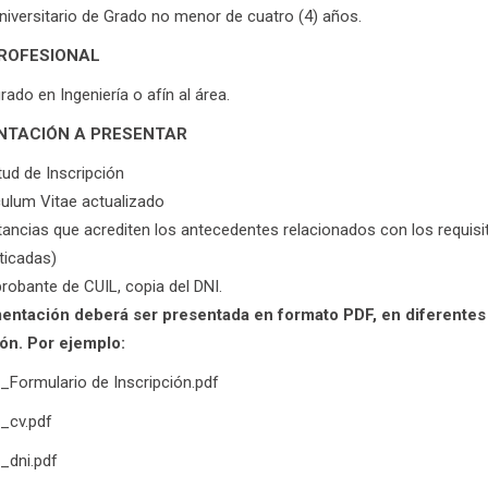
Universitario de Grado no menor de cuatro (4) años.
PROFESIONAL
rado en Ingeniería o afín al área.
TACIÓN A PRESENTAR
tud de Inscripción
culum Vitae actualizado
ancias que acrediten los antecedentes relacionados con los requisit
ticadas)
obante de CUIL, copia del DNI.
ntación deberá ser presentada en formato PDF, en diferentes a
ón. Por ejemplo:
o_Formulario de Inscripción.pdf
o_cv.pdf
o_dni.pdf