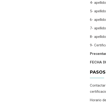
4- apellido
5- apellid
6- apellid
7- apellid
8- apelli
9- Certifi
Presentar
FECHA D
PASOS
Contactar
certificac
Horario de