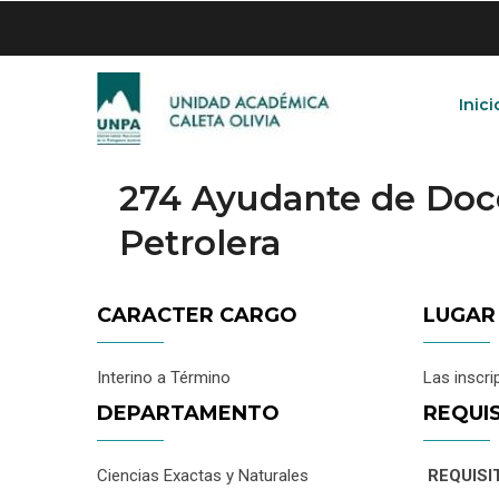
Skip
to
main
content
Inici
274 Ayudante de Doc
Petrolera
CARACTER CARGO
LUGAR
Interino a Término
Las inscri
DEPARTAMENTO
REQUI
Ciencias Exactas y Naturales
REQUISI