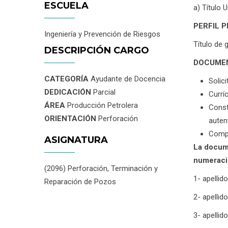
ESCUELA
a) Título 
PERFIL 
Ingeniería y Prevención de Riesgos
Título de g
DESCRIPCIÓN CARGO
DOCUMEN
CATEGORÍA
Ayudante de Docencia
Solici
DEDICACIÓN
Parcial
Currí
ÁREA
Producción Petrolera
Const
ORIENTACIÓN
Perforación
auten
Compr
ASIGNATURA
La docume
numeraci
(2096) Perforación, Terminación y
1- apellid
Reparación de Pozos
2- apellid
3- apellid