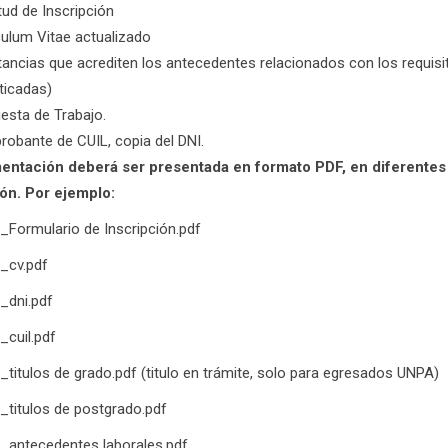
tud de Inscripción
culum Vitae actualizado
ancias que acrediten los antecedentes relacionados con los requisit
ticadas)
esta de Trabajo.
obante de CUIL, copia del DNI.
ntación deberá ser presentada en formato PDF, en diferentes a
ón. Por ejemplo:
o_Formulario de Inscripción.pdf
o_cv.pdf
o_dni.pdf
_cuil.pdf
o_titulos de grado.pdf (titulo en trámite, solo para egresados UNPA)
o_titulos de postgrado.pdf
o_antecedentes laborales.pdf