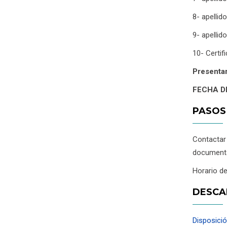
8- apelli
9- apellid
10- Certif
Presentar
FECHA D
PASOS
Contacta
documenta
Horario de
DESCA
Disposició