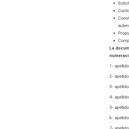
Solici
Currí
Const
auten
Propu
Compr
La docume
numeraci
1- apellid
2- apellid
3- apellid
4- apellido
5- apellid
6- apellid
7- apellid