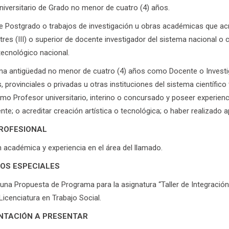
Universitario de Grado no menor de cuatro (4) años.
de Postgrado o trabajos de investigación u obras académicas que ac
tres (III) o superior de docente investigador del sistema nacional o 
 tecnológico nacional.
na antigüedad no menor de cuatro (4) años como Docente o Investiga
, provinciales o privadas u otras instituciones del sistema científic
mo Profesor universitario, interino o concursado y poseer experienci
nte; o acreditar creación artística o tecnológica; o haber realizado 
PROFESIONAL
académica y experiencia en el área del llamado.
TOS ESPECIALES
una Propuesta de Programa para la asignatura “Taller de Integración
 Licenciatura en Trabajo Social.
TACIÓN A PRESENTAR