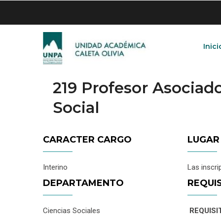
Skip
to
main
content
Inici
219 Profesor Asocia
Social
CARACTER CARGO
LUGAR
Interino
Las inscri
DEPARTAMENTO
REQUI
Ciencias Sociales
REQUISI