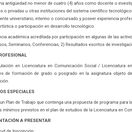
na antigüedad no menor de cuatro (4) años como docente o investiga
es o privadas u otras instituciones del sistema científico tecnológic
te universitario, interino o concursado y poseer experiencia profesi
rtística o participación en desarrollo tecnológico.
ncia académica acreditada por participación en algunas de las activ
os, Seminarios, Conferencias, 2) Resultados escritos de investigaci
PROFESIONAL
tulación en Licenciatura en Comunicación Social / Licenciatura 
les de formación de grado o posgrado en la asignatura objeto de
ión.
TOS ESPECIALES
un Plan de Trabajo que contenga una propuesta de programa para la
 mínimos previstos en el plan de estudios de la Licenciatura en Co
TACIÓN A PRESENTAR
tud de Inscripción