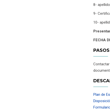
8- apelli
9- Certifi
10- apelli
Presentar
FECHA D
PASOS
Contacta
documenta
DESCA
Plan de Es
Disposici
Formulario