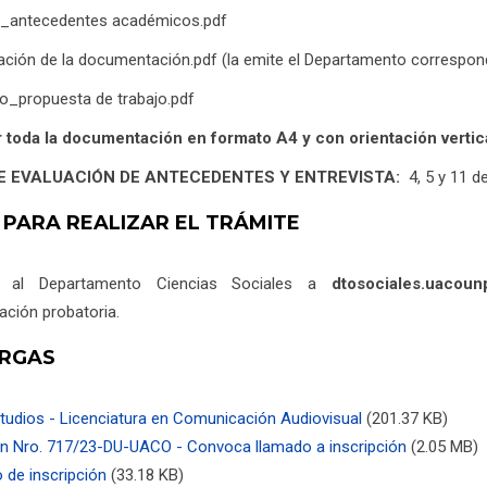
do_antecedentes académicos.pdf
cación de la documentación.pdf (la emite el Departamento correspondi
do_propuesta de trabajo.pdf
 toda la documentación en formato A4 y con orientación vertica
E EVALUACIÓN DE ANTECEDENTES Y ENTREVISTA:
4, 5 y 11 d
 PARA REALIZAR EL TRÁMITE
r al Departamento Ciencias Sociales a
dtosociales.uacou
ción probatoria.
RGAS
tudios - Licenciatura en Comunicación Audiovisual
(201.37 KB)
ón Nro. 717/23-DU-UACO - Convoca llamado a inscripción
(2.05 MB)
 de inscripción
(33.18 KB)