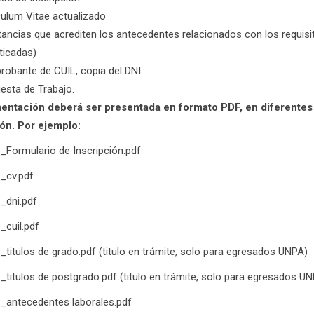
culum Vitae actualizado
ancias que acrediten los antecedentes relacionados con los requisit
ticadas)
obante de CUIL, copia del DNI.
esta de Trabajo.
ntación deberá ser presentada en formato PDF, en diferentes a
ón. Por ejemplo:
o_Formulario de Inscripción.pdf
o_cv.pdf
o_dni.pdf
_cuil.pdf
o_titulos de grado.pdf (titulo en trámite, solo para egresados UNPA)
o_titulos de postgrado.pdf (titulo en trámite, solo para egresados U
o_antecedentes laborales.pdf