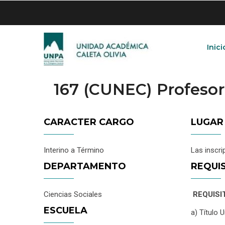
Skip
to
main
content
Inici
167 (CUNEC) Profeso
CARACTER CARGO
LUGAR
Interino a Término
Las inscri
DEPARTAMENTO
REQUI
Ciencias Sociales
REQUISI
ESCUELA
a) Título 