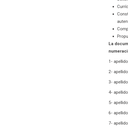
Currí
Const
auten
Compr
Propu
La docume
numeraci
1- apellid
2- apellid
3- apellid
4- apellido
5- apellid
6- apellid
7- apellid