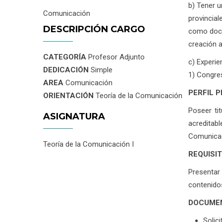
b) Tener u
Comunicación
provincial
DESCRIPCIÓN CARGO
como docen
creación a
CATEGORÍA
Profesor Adjunto
c) Experie
DEDICACIÓN
Simple
1) Congres
AREA
Comunicación
PERFIL 
ORIENTACIÓN
Teoría de la Comunicación
Poseer ti
ASIGNATURA
acreditab
Comunicac
Teoría de la Comunicación I
REQUISI
Presentar 
contenidos
DOCUMEN
Solici