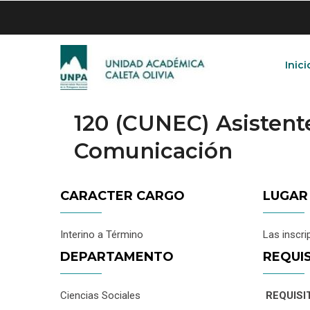
Skip
to
main
content
Inici
120 (CUNEC) Asisten
Comunicación
CARACTER CARGO
LUGAR
Interino a Término
Las inscri
DEPARTAMENTO
REQUI
Ciencias Sociales
REQUISI