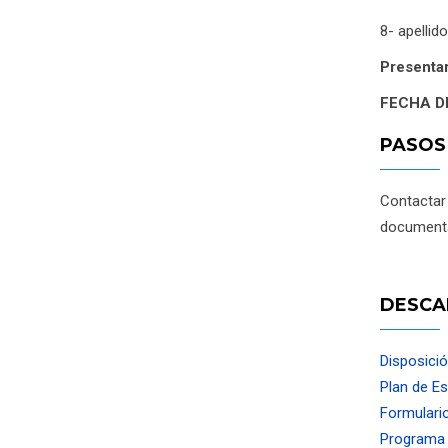
8- apellid
Presentar
FECHA D
PASOS
Contacta
documenta
DESCA
Disposició
Plan de E
Formulario
Programa 