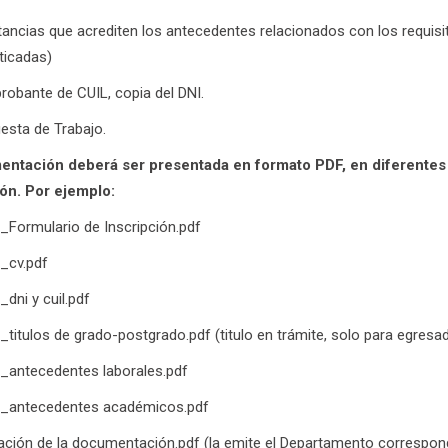
ancias que acrediten los antecedentes relacionados con los requisit
ticadas)
obante de CUIL, copia del DNI.
esta de Trabajo.
ntación deberá ser presentada en formato PDF, en diferentes a
ón. Por ejemplo:
o_Formulario de Inscripción.pdf
o_cv.pdf
_dni y cuil.pdf
o_titulos de grado-postgrado.pdf (titulo en trámite, solo para egres
o_antecedentes laborales.pdf
do_antecedentes académicos.pdf
cación de la documentación.pdf (la emite el Departamento correspondi