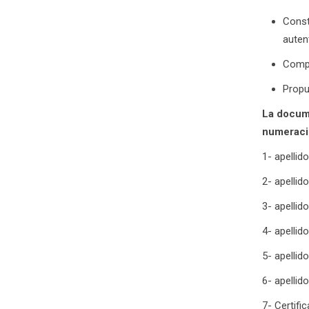
Const
auten
Compr
Propu
La docume
numeraci
1- apellid
2- apellid
3- apellido
4- apellid
5- apellid
6- apelli
7- Certifi