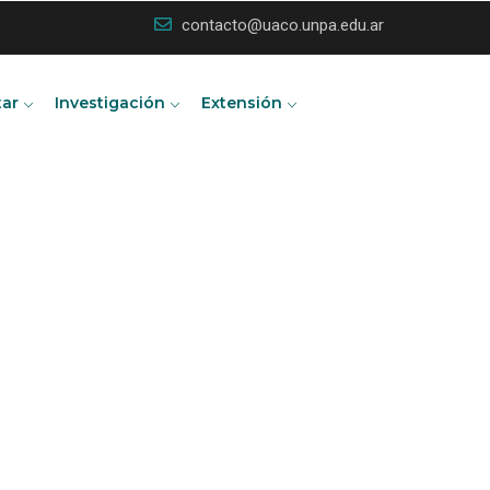
contacto@uaco.unpa.edu.ar
tar
Investigación
Extensión