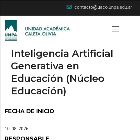
Skip
contacto@uaco.unpa.edu.ar
to
main
content
Inteligencia Artificial
Generativa en
Educación (Núcleo
Educación)
FECHA DE INICIO
10-08-2026
RESPONSABLE