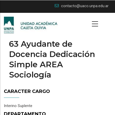
Skip
contacto@uaco.unpa.edu.ar
to
main
content
63 Ayudante de
Docencia Dedicación
Simple AREA
Sociología
CARACTER CARGO
Interino Suplente
DEPARTAMENTO