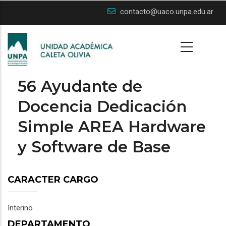
Skip
contacto@uaco.unpa.edu.ar
to
main
content
56 Ayudante de
Docencia Dedicación
Simple AREA Hardware
y Software de Base
CARACTER CARGO
Interino
DEPARTAMENTO