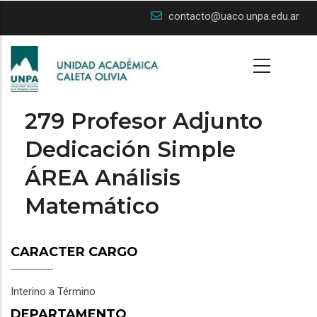
Skip
contacto@uaco.unpa.edu.ar
to
main
content
279 Profesor Adjunto
Dedicación Simple
ÁREA Análisis
Matemático
CARACTER CARGO
Interino a Término
DEPARTAMENTO