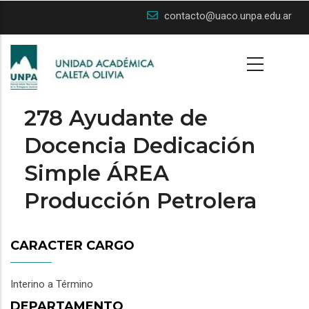
Skip
contacto@uaco.unpa.edu.ar
to
main
content
278 Ayudante de
Docencia Dedicación
Simple ÁREA
Producción Petrolera
CARACTER CARGO
Interino a Término
DEPARTAMENTO