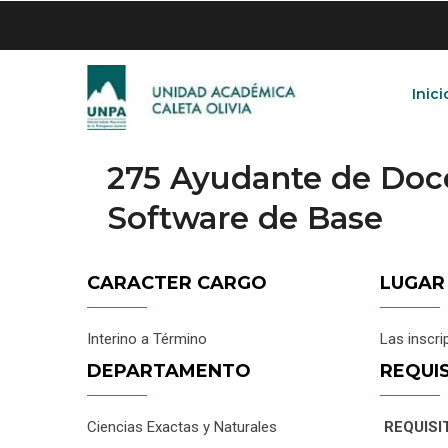
Skip
to
main
content
Inici
275 Ayudante de Doc
Software de Base
CARACTER CARGO
LUGAR
Interino a Término
Las inscri
DEPARTAMENTO
REQUI
Ciencias Exactas y Naturales
REQUISI