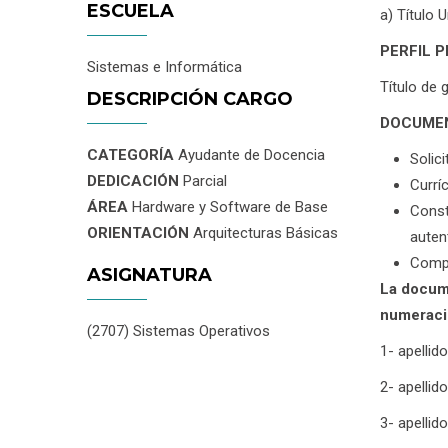
ESCUELA
a) Título 
PERFIL 
Sistemas e Informática
Título de 
DESCRIPCIÓN CARGO
DOCUMEN
CATEGORÍA
Ayudante de Docencia
Solici
DEDICACIÓN
Parcial
Currí
ÁREA
Hardware y Software de Base
Const
ORIENTACIÓN
Arquitecturas Básicas
auten
Compr
ASIGNATURA
La docume
numeraci
(2707) Sistemas Operativos
1- apellid
2- apellid
3- apellid