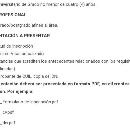
Universitario de Grado no menor de cuatro (4) años.
PROFESIONAL
grado/postgrado afines al área.
TACIÓN A PRESENTAR
tud de Inscripción
culum Vitae actualizado
ancias que acrediten los antecedentes relacionados con los requisit
ticadas)
obante de CUIL, copia del DNI.
ntación deberá ser presentada en formato PDF, en diferentes a
ón. Por ejemplo:
o_Formulario de Inscripción.pdf
o_cv.pdf
o_dni.pdf