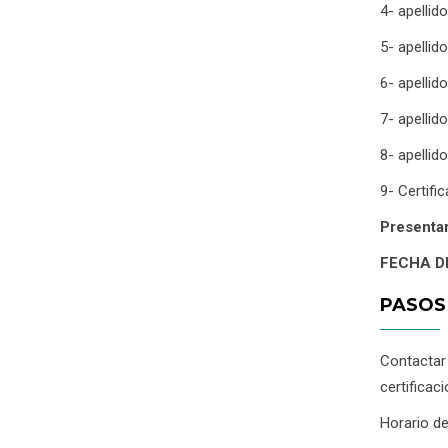
4- apellido
5- apellid
6- apellid
7- apellid
8- apelli
9- Certifi
Presentar
FECHA D
PASOS
Contactar
certificac
Horario de