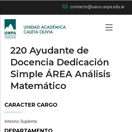
Skip
contacto@uaco.unpa.edu.ar
to
main
content
220 Ayudante de
Docencia Dedicación
Simple ÁREA Análisis
Matemático
CARACTER CARGO
Interino Suplente
DEPARTAMENTO