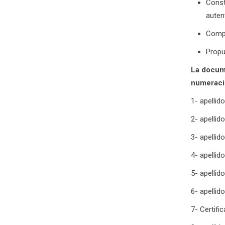
Const
auten
Compr
Propu
La docume
numeraci
1- apellid
2- apellid
3- apellido
4- apellid
5- apellid
6- apelli
7- Certifi