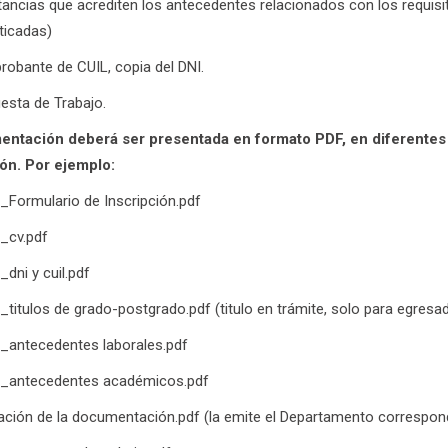
ancias que acrediten los antecedentes relacionados con los requisit
ticadas)
obante de CUIL, copia del DNI.
esta de Trabajo.
ntación deberá ser presentada en formato PDF, en diferentes a
ón. Por ejemplo:
o_Formulario de Inscripción.pdf
o_cv.pdf
_dni y cuil.pdf
o_titulos de grado-postgrado.pdf (titulo en trámite, solo para egres
o_antecedentes laborales.pdf
do_antecedentes académicos.pdf
cación de la documentación.pdf (la emite el Departamento correspondi