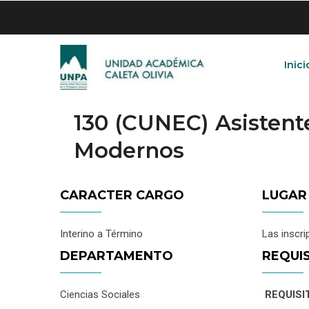
Skip
to
main
content
Inici
130 (CUNEC) Asisten
Modernos
CARACTER CARGO
LUGAR
Interino a Término
Las inscri
DEPARTAMENTO
REQUI
Ciencias Sociales
REQUISI