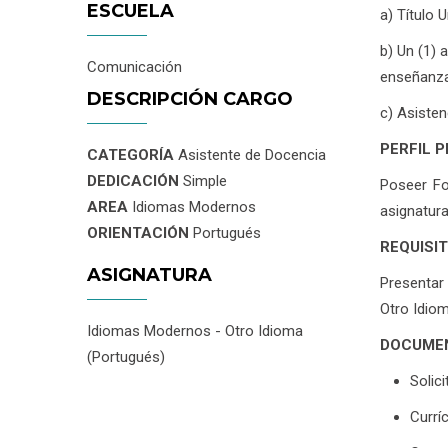
ESCUELA
a) Título 
b) Un (1) 
Comunicación
enseñanza
DESCRIPCIÓN CARGO
c) Asisten
PERFIL 
CATEGORÍA
Asistente de Docencia
DEDICACIÓN
Simple
Poseer Fo
AREA
Idiomas Modernos
asignatura
ORIENTACIÓN
Portugués
REQUISI
ASIGNATURA
Presentar 
Otro Idiom
Idiomas Modernos - Otro Idioma
DOCUMEN
(Portugués)
Solici
Currí