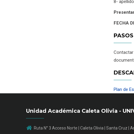
8- apellid
Presentar
FECHA D
PASOS
Contacta
documenta
DESCA
Plan de E
Unidad Académica Caleta Olivia - 
Ruta N° 3 Acceso Norte | Caleta Olivia | Santa Cruz | 