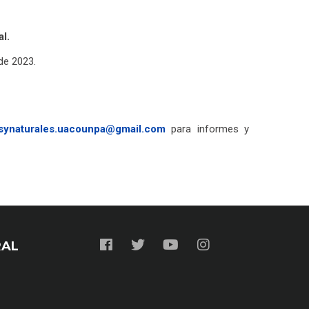
l.
 de 2023.
synaturales.uacounpa@gmail.com
para informes y
RAL