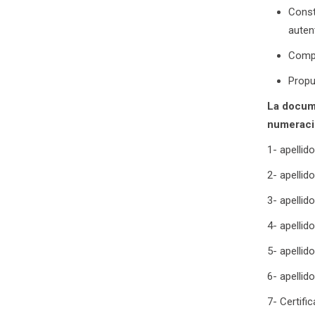
Const
auten
Compr
Propu
La docume
numeraci
1- apellid
2- apellid
3- apellido
4- apellid
5- apellid
6- apelli
7- Certifi