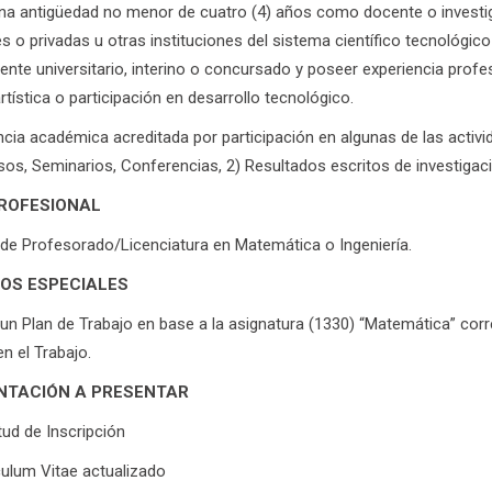
na antigüedad no menor de cuatro (4) años como docente o investiga
es o privadas u otras instituciones del sistema científico tecnológic
te universitario, interino o concursado y poseer experiencia profesi
rtística o participación en desarrollo tecnológico.
ncia académica acreditada por participación en algunas de las activ
os, Seminarios, Conferencias, 2) Resultados escritos de investigaci
PROFESIONAL
 de Profesorado/Licenciatura en Matemática o Ingeniería.
TOS ESPECIALES
un Plan de Trabajo en base a la asignatura (1330) “Matemática” corr
en el Trabajo.
TACIÓN A PRESENTAR
tud de Inscripción
culum Vitae actualizado