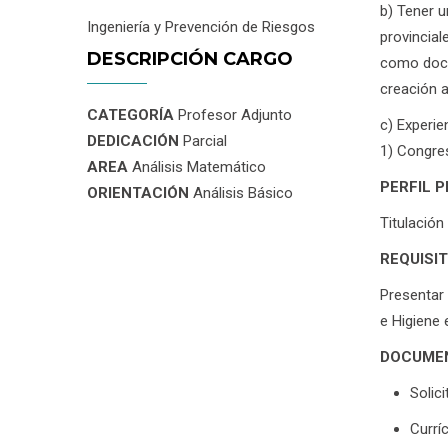
b) Tener u
Ingeniería y Prevención de Riesgos
provincial
DESCRIPCIÓN CARGO
como docen
creación a
CATEGORÍA
Profesor Adjunto
c) Experie
DEDICACIÓN
Parcial
1) Congres
AREA
Análisis Matemático
PERFIL 
ORIENTACIÓN
Análisis Básico
Titulación
REQUISI
Presentar 
e Higiene 
DOCUMEN
Solici
Currí