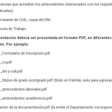
ancias que acrediten los antecedentes relacionados con los requisit
ticadas)
obante de CUIL, copia del DNI.
esta de Trabajo.
ntación deberá ser presentada en formato PDF, en diferentes a
ón. Por ejemplo:
o_Formulario de Inscripción.pdf
o_cv.pdf
_dni y cuil.pdf
o_titulos de grado-postgrado.pdf (titulo en trámite, solo para egres
o_antecedentes laborales.pdf
do_antecedentes académicos.pdf
cación de la documentación.pdf (la emite el Departamento correspondi