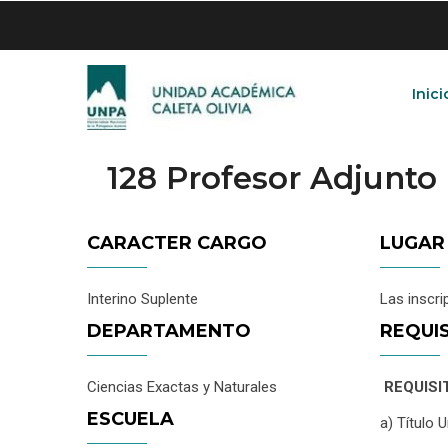
Skip
to
main
content
Inici
128 Profesor Adjunto
CARACTER CARGO
LUGAR
Interino Suplente
Las inscri
DEPARTAMENTO
REQUI
Ciencias Exactas y Naturales
REQUISI
ESCUELA
a) Título 