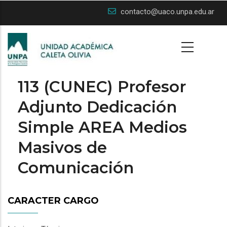
Skip
contacto@uaco.unpa.edu.ar
to
main
content
113 (CUNEC) Profesor
Adjunto Dedicación
Simple AREA Medios
Masivos de
Comunicación
CARACTER CARGO