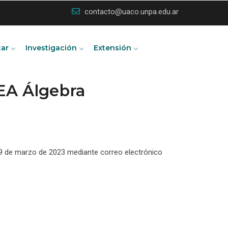
contacto@uaco.unpa.edu.ar
tar
Investigación
Extensión
EA Álgebra
 y 9 de marzo de 2023 mediante correo electrónico