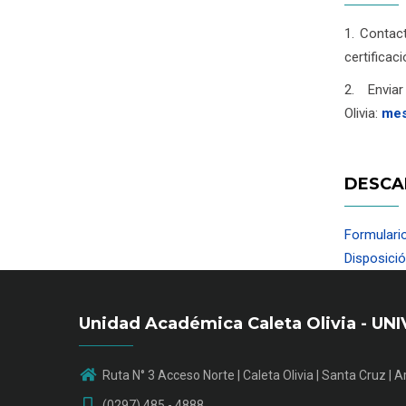
1. Contac
certificac
2. Envi
Olivia:
mes
DESCA
Formulario
Disposició
Unidad Académica Caleta Olivia - 
Ruta N° 3 Acceso Norte | Caleta Olivia | Santa Cruz | 
(0297) 485 - 4888