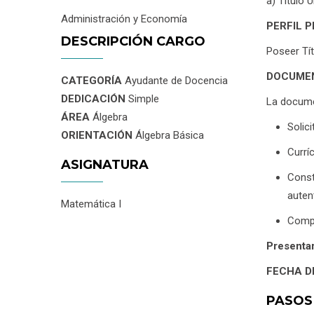
a) Título 
Administración y Economía
PERFIL 
DESCRIPCIÓN CARGO
Poseer Tít
DOCUMEN
CATEGORÍA
Ayudante de Docencia
DEDICACIÓN
Simple
La docume
ÁREA
Álgebra
Solici
ORIENTACIÓN
Álgebra Básica
Currí
ASIGNATURA
Const
auten
Matemática I
Compr
Presentar
FECHA D
PASOS