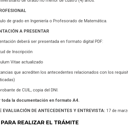
Universitario de Grado no menor de cuatro (4) años.
PROFESIONAL
ulo de grado en Ingeniería o Profesorado de Matemática.
TACIÓN A PRESENTAR
ntación deberá ser presentada en formato digital PDF:
tud de Inscripción
culum Vitae actualizado
ancias que acrediten los antecedentes relacionados con los requisit
ticadas)
obante de CUIL, copia del DNI.
 toda la documentación en formato A4.
E EVALUACIÓN DE ANTECEDENTES Y ENTREVISTA:
17 de marz
 PARA REALIZAR EL TRÁMITE