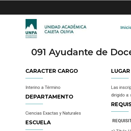
Skip
to
main
content
Inici
091 Ayudante de Doc
CARACTER CARGO
LUGAR
Interino a Término
Las inscri
dirigido 
DEPARTAMENTO
REQUI
Ciencias Exactas y Naturales
REQUISI
ESCUELA