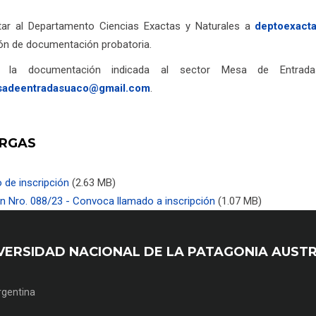
tar al Departamento Ciencias Exactas y Naturales a
deptoexact
ión de documentación probatoria.
ar la documentación indicada al sector Mesa de Entrad
adeentradasuaco@gmail.com
.
RGAS
 de inscripción
(2.63 MB)
n Nro. 088/23 - Convoca llamado a inscripción
(1.07 MB)
UNIVERSIDAD NACIONAL DE LA PATAGONIA AUST
Argentina