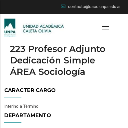
Skip
contacto@uaco.unpa.edu.ar
to
main
content
223 Profesor Adjunto
Dedicación Simple
ÁREA Sociología
CARACTER CARGO
Interino a Término
DEPARTAMENTO