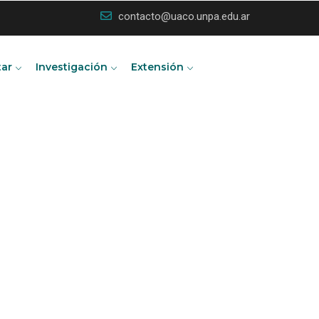
contacto@uaco.unpa.edu.ar
tar
Investigación
Extensión