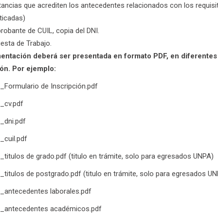
ancias que acrediten los antecedentes relacionados con los requisit
ticadas)
obante de CUIL, copia del DNI.
esta de Trabajo.
ntación deberá ser presentada en formato PDF, en diferentes a
ón. Por ejemplo:
o_Formulario de Inscripción.pdf
o_cv.pdf
o_dni.pdf
_cuil.pdf
o_titulos de grado.pdf (titulo en trámite, solo para egresados UNPA)
o_titulos de postgrado.pdf (titulo en trámite, solo para egresados U
o_antecedentes laborales.pdf
do_antecedentes académicos.pdf