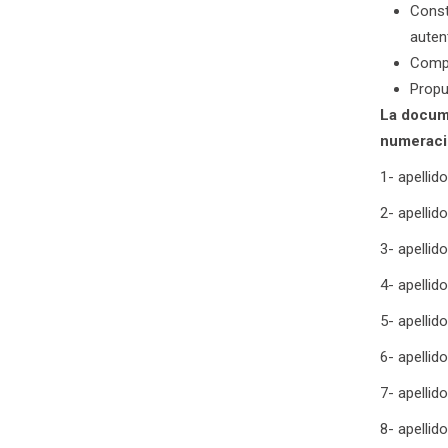
Const
auten
Compr
Propu
La docume
numeraci
1- apellid
2- apellid
3- apellid
4- apellido
5- apellid
6- apellid
7- apellid
8- apelli