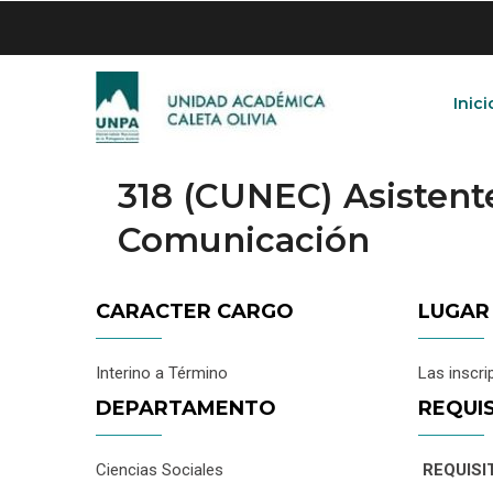
Skip
to
main
content
Inici
318 (CUNEC) Asisten
Comunicación
CARACTER CARGO
LUGAR
Interino a Término
Las inscri
DEPARTAMENTO
REQUI
Ciencias Sociales
REQUISI