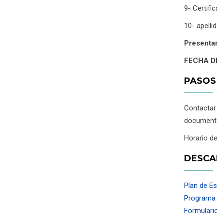
9- Certifi
10- apelli
Presentar
FECHA D
PASOS
Contacta
documenta
Horario de
DESCA
Plan de Es
Programa d
Formulario