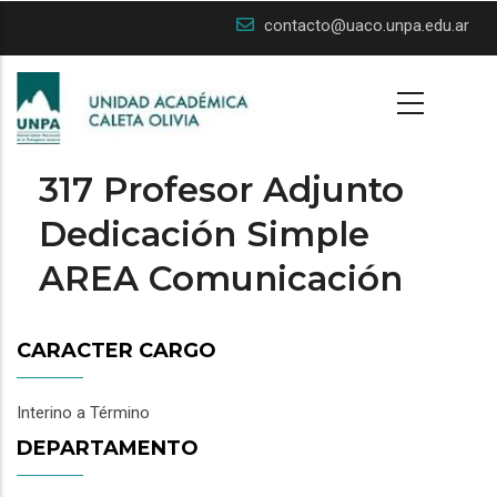
Skip
contacto@uaco.unpa.edu.ar
to
main
content
317 Profesor Adjunto
Dedicación Simple
AREA Comunicación
CARACTER CARGO
Interino a Término
DEPARTAMENTO