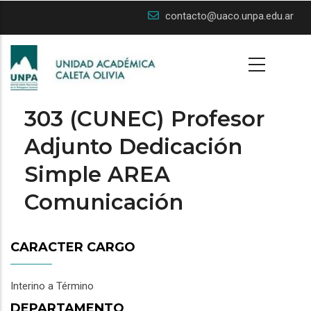
Skip
contacto@uaco.unpa.edu.ar
to
main
content
303 (CUNEC) Profesor
Adjunto Dedicación
Simple AREA
Comunicación
CARACTER CARGO
Interino a Término
DEPARTAMENTO