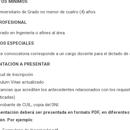
TOS MÍNIMOS
Universitario de Grado no menor de cuatro (4) años.
PROFESIONAL
grado en Ingeniería o afines al área.
TOS ESPECIALES
e convocatoria corresponde a un cargo docente para el dictado de c
TACIÓN A PRESENTAR
tud de Inscripción
culum Vitae actualizado
ancias que acrediten los antecedentes relacionados con los requisit
ticadas)
obante de CUIL, copia del DNI.
ntación deberá ser presentada en formato PDF, en diferentes a
ón. Por ejemplo: