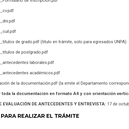
o_Formulario de Inscripción.pdf
o_cv.pdf
o_dni.pdf
_cuil.pdf
o_titulos de grado.pdf (titulo en trámite, solo para egresados UNPA)
o_titulos de postgrado.pdf
o_antecedentes laborales.pdf
do_antecedentes académicos.pdf
cación de la documentación.pdf (la emite el Departamento correspondi
 toda la documentación en formato A4 y con orientación vertica
E EVALUACIÓN DE ANTECEDENTES Y ENTREVISTA:
17 de octub
 PARA REALIZAR EL TRÁMITE