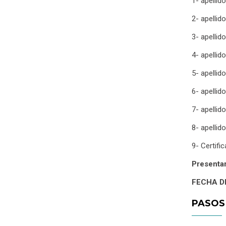
1- apellid
2- apellid
3- apellid
4- apellido
5- apellid
6- apellid
7- apellid
8- apelli
9- Certifi
Presentar
FECHA D
PASOS