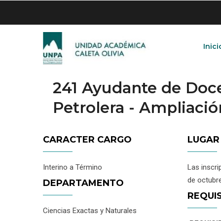
Skip
to
main
content
Inici
241 Ayudante de Doc
Petrolera - Ampliació
CARACTER CARGO
LUGAR
Interino a Término
Las inscri
de octubr
DEPARTAMENTO
REQUI
Ciencias Exactas y Naturales