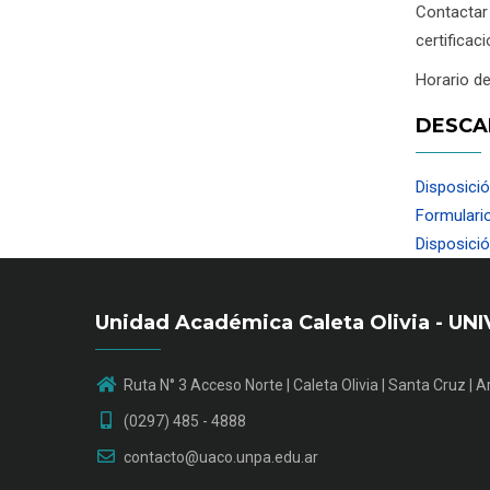
Contactar
certificac
Horario de
DESCA
Disposició
Formulario
Disposici
Unidad Académica Caleta Olivia - 
Ruta N° 3 Acceso Norte | Caleta Olivia | Santa Cruz | 
(0297) 485 - 4888
contacto@uaco.unpa.edu.ar