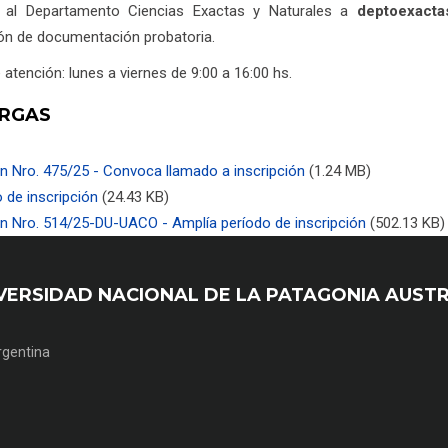
 al Departamento Ciencias Exactas y Naturales a
deptoexacta
ión de documentación probatoria.
 atención: lunes a viernes de 9:00 a 16:00 hs.
RGAS
n Nro. 475/25 - Convoca llamado a inscripción
(1.24 MB)
 de inscripción
(24.43 KB)
ón Nro. 514/25-DU-UACO - Amplía período de inscripción
(502.13 KB)
UNIVERSIDAD NACIONAL DE LA PATAGONIA AUST
Argentina