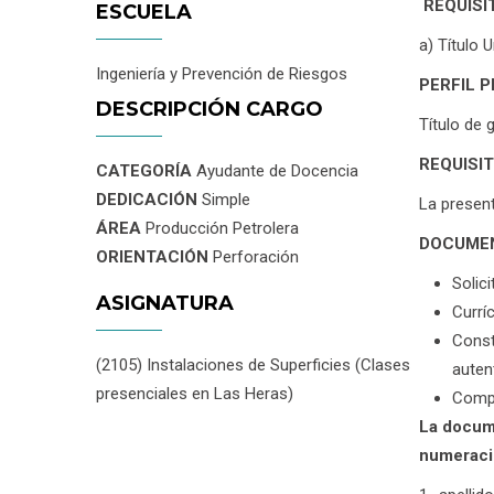
REQUISI
ESCUELA
a) Título 
Ingeniería y Prevención de Riesgos
PERFIL 
DESCRIPCIÓN CARGO
Título de 
REQUISI
CATEGORÍA
Ayudante de Docencia
DEDICACIÓN
Simple
La present
ÁREA
Producción Petrolera
DOCUMEN
ORIENTACIÓN
Perforación
Solici
ASIGNATURA
Currí
Const
(2105) Instalaciones de Superficies (Clases
auten
presenciales en Las Heras)
Compr
La docume
numeraci