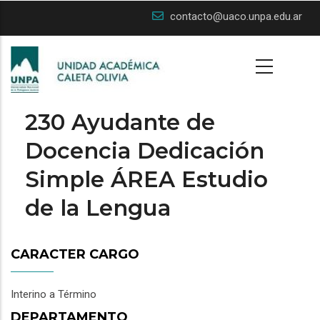
Skip
contacto@uaco.unpa.edu.ar
to
main
content
230 Ayudante de
Docencia Dedicación
Simple ÁREA Estudio
de la Lengua
CARACTER CARGO
Interino a Término
DEPARTAMENTO