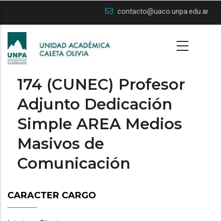
Skip
contacto@uaco.unpa.edu.ar
to
main
content
174 (CUNEC) Profesor
Adjunto Dedicación
Simple AREA Medios
Masivos de
Comunicación
CARACTER CARGO