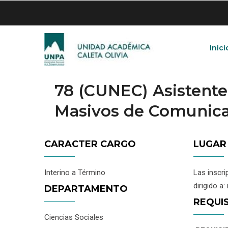
Skip
to
main
content
Inici
78 (CUNEC) Asistent
Masivos de Comunic
CARACTER CARGO
LUGAR
Interino a Término
Las inscri
dirigido 
DEPARTAMENTO
REQUI
Ciencias Sociales