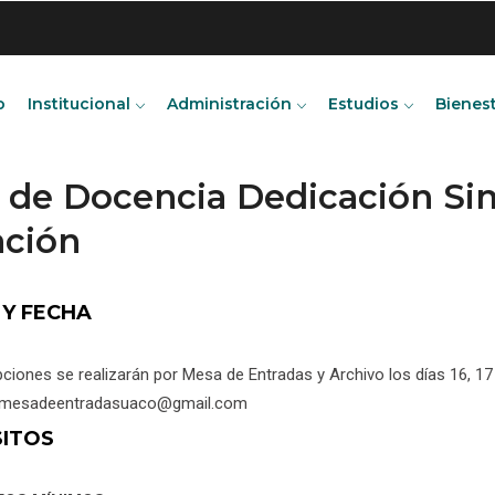
o
Institucional
Administración
Estudios
Bienes
e de Docencia Dedicación S
ación
 Y FECHA
pciones se realizarán por Mesa de Entradas y Archivo los días 16, 
a: mesadeentradasuaco@gmail.com
SITOS