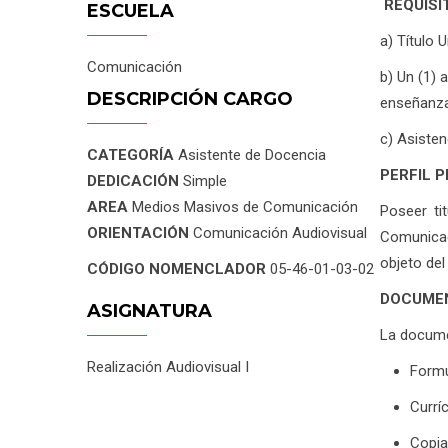
REQUISI
ESCUELA
a) Título 
Comunicación
b) Un (1) 
DESCRIPCIÓN CARGO
enseñanza
c) Asisten
CATEGORÍA
Asistente de Docencia
PERFIL 
DEDICACIÓN
Simple
AREA
Medios Masivos de Comunicación
Poseer ti
ORIENTACIÓN
Comunicación Audiovisual
Comunicac
objeto del
CÓDIGO NOMENCLADOR
05-46-01-03-02
DOCUMEN
ASIGNATURA
La docume
Realización Audiovisual I
Formu
Currí
Copia