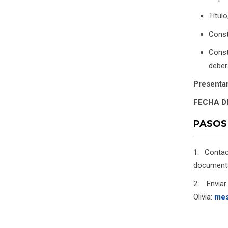
Títul
Const
Const
deber
Presentar
FECHA D
PASOS
1. Conta
documenta
2. Envi
Olivia:
mes