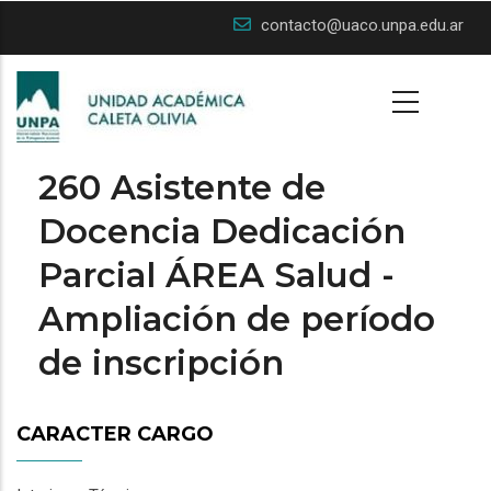
Skip
contacto@uaco.unpa.edu.ar
to
main
content
260 Asistente de
Docencia Dedicación
Parcial ÁREA Salud -
Ampliación de período
de inscripción
CARACTER CARGO